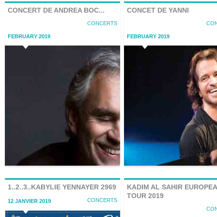
CONCERT DE ANDREA BOC...
CONCET DE YANNI
CONCERTS
CO
FEBRUARY 2019
FEBRUARY 2019
Winter At Tantoura
Winer At Tantoura
1..2..3..KABYLIE YENNAYER 2969
KADIM AL SAHIR EUROPE
TOUR 2019
CONCERTS
12 JANVIER 2019
CO