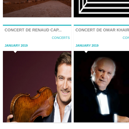
CONCERT DE RENAUD CAP...
CONCERT DE OMAR KHAI
CONCERTS
CO
JANUARY 2019
JANUARY 2019
Winter At Tantoura
Winter At Tantoura