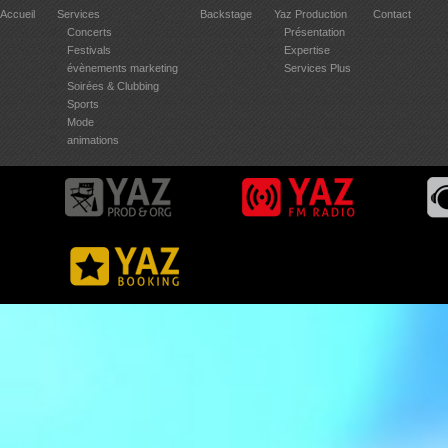
Accueil
Services
Backstage
Yaz Production
Contact
Concerts
Présentation
Festivals
Expertise
évènements marketing
Services Plus
Soirées & Clubbing
Sports
Mode
animations