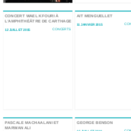
CONCERT WAEL KFOURI À
AIT MENGUELLET
L’AMPHITHÉÂTRE DE CARTHAGE
CO
11 JANVIER 2015
CONCERTS
12 JUILLET 2015
PASCALE MACHAALANI ET
GEORGE BENSON
MARWAN ALI
CO