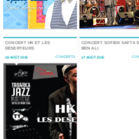
CONCERT HK ET LES
CONCERT SOFIEN SAFTA E
DÉSERTEURS
BEN ALI
CONCERTS
CO
28 AOÛT 2015
27 AOÛT 2015